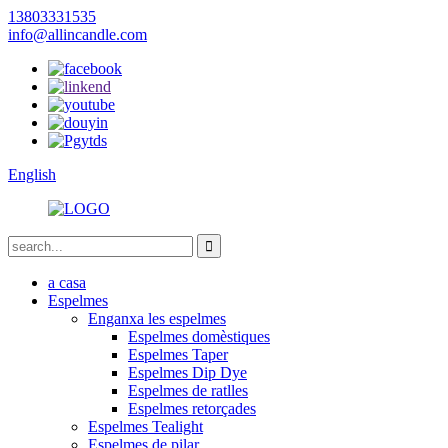
13803331535
info@allincandle.com
English
a casa
Espelmes
Enganxa les espelmes
Espelmes domèstiques
Espelmes Taper
Espelmes Dip Dye
Espelmes de ratlles
Espelmes retorçades
Espelmes Tealight
Espelmes de pilar