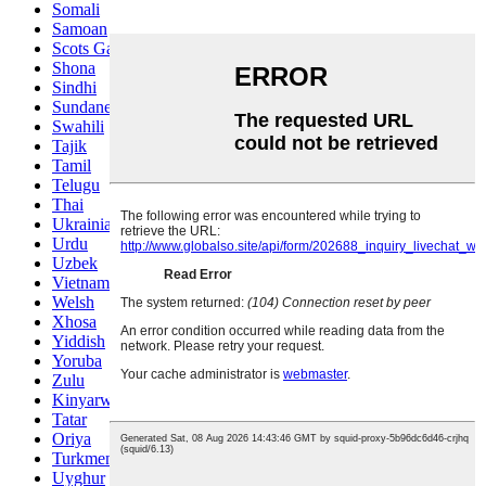
Somali
Samoan
Scots Gaelic
Shona
Sindhi
Sundanese
Swahili
Tajik
Tamil
Telugu
Thai
Ukrainian
Urdu
Uzbek
Vietnamese
Welsh
Xhosa
Yiddish
Yoruba
Zulu
Kinyarwanda
Tatar
Oriya
Turkmen
Uyghur