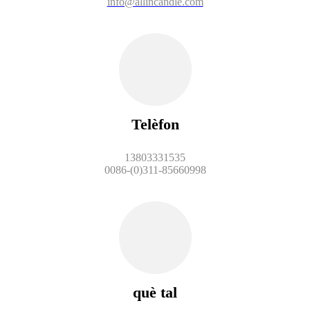
info@allincandle.com
Telèfon
13803331535
0086-(0)311-85660998
què tal