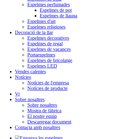
Espelmes perfumades
Espelmes de pot
Espelmes de llauna
Espelmes d'art
Espelmes religioses
Decoració de la llar
Espelmes decoratives
Espelmes de regal
Espelmes de vacances
Portaespelmes
Espelmes de bricolatge
Espelmes LED
Vendes calentes
Notícies
Notícies de l'empresa
Notícies de producte
Vr
Sobre nosaltres
Sobre nosaltres
Mostra de fàbrica
El nostre equip
Descarregar document
Contacta amb nosaltres