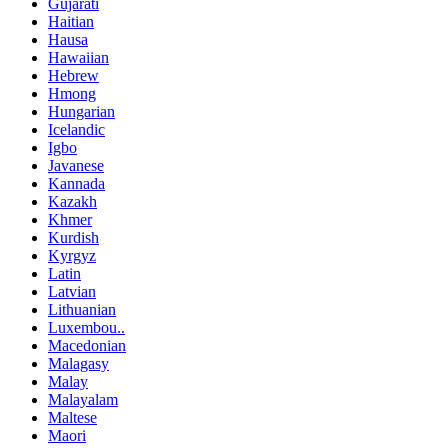
Gujarati
Haitian
Hausa
Hawaiian
Hebrew
Hmong
Hungarian
Icelandic
Igbo
Javanese
Kannada
Kazakh
Khmer
Kurdish
Kyrgyz
Latin
Latvian
Lithuanian
Luxembou..
Macedonian
Malagasy
Malay
Malayalam
Maltese
Maori