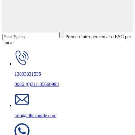
Premeu Intro per cercar o ESC per
tancar
13803331535
0086-(0)311-85660998
info@allincandle.com