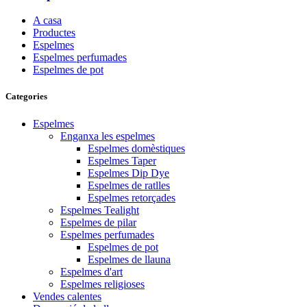
A casa
Productes
Espelmes
Espelmes perfumades
Espelmes de pot
Categories
Espelmes
Enganxa les espelmes
Espelmes domèstiques
Espelmes Taper
Espelmes Dip Dye
Espelmes de ratlles
Espelmes retorçades
Espelmes Tealight
Espelmes de pilar
Espelmes perfumades
Espelmes de pot
Espelmes de llauna
Espelmes d'art
Espelmes religioses
Vendes calentes