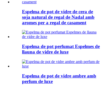
Espelma de pot de vidre de cera de
soja natural de regal de Nadal amb
aromes per a regal de casament
Espelma de pot perfumat Espelmes de
llauna de vidre de luxe
Espelma de pot de vidre ambre amb
perfum de luxe