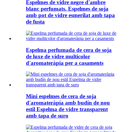
Espelmes de vidre negre d'ambre
blanc perfumats. Espelmes de soja
amb pot de vidre esmerilat amb tapa
de fusta
Espelma perfumada de cera de soja
de luxe de vidre multicolor
d'aromateràpia per a casaments
Mini espelmes de cera de soja
d'aromateràpia amb budín de nou
estil Espelma de vidre transparent
amb tapa de suro