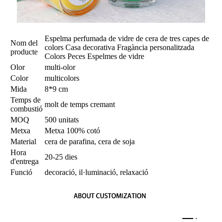
Espelma perfumada de vidre de cera de tres capes de
Nom del
colors Casa decorativa Fragància personalitzada
producte
Colors Peces Espelmes de vidre
Olor
multi-olor
Color
multicolors
Mida
8*9 cm
Temps de
molt de temps cremant
combustió
MOQ
500 unitats
Metxa
Metxa 100% cotó
Material
cera de parafina, cera de soja
Hora
20-25 dies
d'entrega
Funció
decoració, il·luminació, relaxació