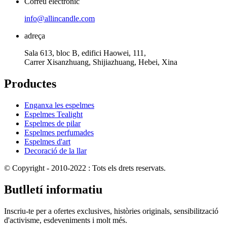
Correu electrònic
info@allincandle.com
adreça
Sala 613, bloc B, edifici Haowei, 111,
Carrer Xisanzhuang, Shijiazhuang, Hebei, Xina
Productes
Enganxa les espelmes
Espelmes Tealight
Espelmes de pilar
Espelmes perfumades
Espelmes d'art
Decoració de la llar
© Copyright - 2010-2022 : Tots els drets reservats.
Butlletí informatiu
Inscriu-te per a ofertes exclusives, històries originals, sensibilització
d'activisme, esdeveniments i molt més.