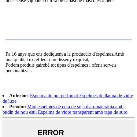
llocs sense vigilància i fora de l'abast de mascotes o nens.
Sobre nosaltres
Fa 16 anys que ens dediquem a la producció d'espelmes.Amb
una qualitat excel·lent i un disseny exquisit,
Podem produir gairebé tot tipus d'espelmes i oferir serveis
personalitzats.
Anterior:
Espelma de pot perfumat Espelmes de llauna de vidre
de luxe
Pròxim:
Mini espelmes de cera de soja d'aromateràpia amb
budín de nou estil Espelma de vidre transparent amb tapa de suro