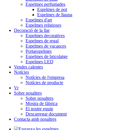
Espelmes perfumades
Espelmes de pot
Espelmes de llauna
Espelmes d'art
Espelmes religioses
Decoració de la llar
Espelmes decoratives
Espelmes de regal
Espelmes de vacances
Portaespelmes
Espelmes de bricolatge
Espelmes LED
Vendes calentes
Notícies
Notícies de l'empresa
Notícies de producte
Vr
Sobre nosaltres
Sobre nosaltres
Mostra de fàbrica
El nostre equip
Descarregar document
Contacta amb nosaltres