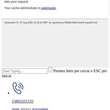
Premeu Intro per cercar o ESC per
tancar
13803331535
0086-(0)311-85660998