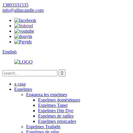
13803331535
info@allincandle.com
English
a casa
Espelmes
Enganxa les espelmes
Espelmes domèstiques
Espelmes Taper
Espelmes Dip Dye
Espelmes de ratlles
Espelmes retorçades
Espelmes Tealight
Espelmes de pilar