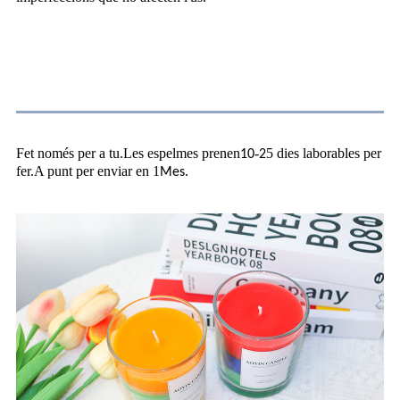
Sobre l'enviament
Fet només per a tu.Les espelmes prenen
-
5 dies laborables per
10
2
fer.A punt per enviar en 1
.
Mes