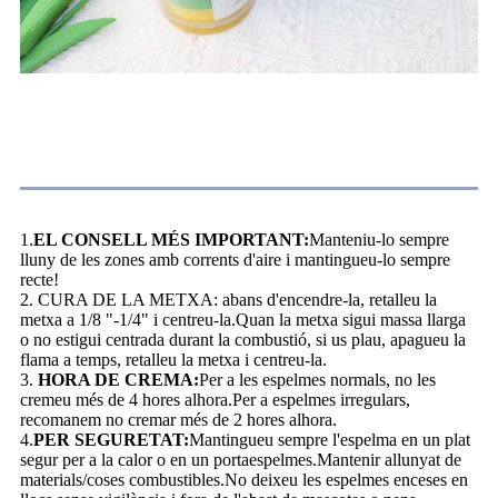
Instruccions de combustió
1.
EL CONSELL MÉS IMPORTANT:
Manteniu-lo sempre
lluny de les zones amb corrents d'aire i mantingueu-lo sempre
recte!
2. CURA DE LA METXA: abans d'encendre-la, retalleu la
metxa a 1/8 "-1/4" i centreu-la.Quan la metxa sigui massa llarga
o no estigui centrada durant la combustió, si us plau, apagueu la
flama a temps, retalleu la metxa i centreu-la.
3.
HORA DE CREMA:
Per a les espelmes normals, no les
cremeu més de 4 hores alhora.Per a espelmes irregulars,
recomanem no cremar més de 2 hores alhora.
4.
PER SEGURETAT:
Mantingueu sempre l'espelma en un plat
segur per a la calor o en un portaespelmes.Mantenir allunyat de
materials/coses combustibles.No deixeu les espelmes enceses en