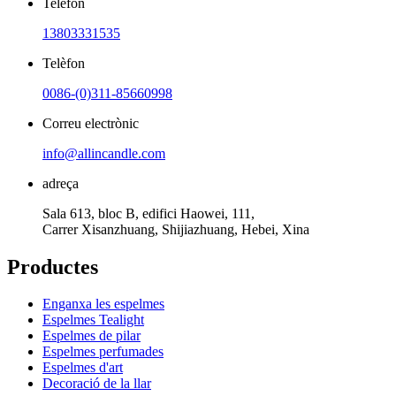
Telèfon
13803331535
Telèfon
0086-(0)311-85660998
Correu electrònic
info@allincandle.com
adreça
Sala 613, bloc B, edifici Haowei, 111,
Carrer Xisanzhuang, Shijiazhuang, Hebei, Xina
Productes
Enganxa les espelmes
Espelmes Tealight
Espelmes de pilar
Espelmes perfumades
Espelmes d'art
Decoració de la llar