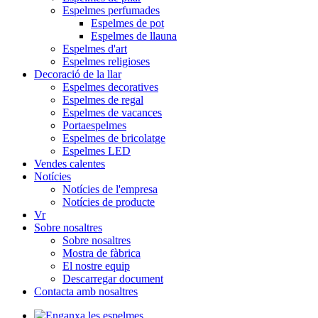
Espelmes perfumades
Espelmes de pot
Espelmes de llauna
Espelmes d'art
Espelmes religioses
Decoració de la llar
Espelmes decoratives
Espelmes de regal
Espelmes de vacances
Portaespelmes
Espelmes de bricolatge
Espelmes LED
Vendes calentes
Notícies
Notícies de l'empresa
Notícies de producte
Vr
Sobre nosaltres
Sobre nosaltres
Mostra de fàbrica
El nostre equip
Descarregar document
Contacta amb nosaltres