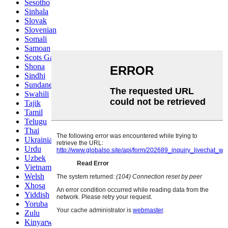
Sesotho
Sinhala
Slovak
Slovenian
Somali
Samoan
Scots Gaelic
Shona
Sindhi
Sundanese
Swahili
Tajik
Tamil
Telugu
Thai
Ukrainian
Urdu
Uzbek
Vietnamese
Welsh
Xhosa
Yiddish
Yoruba
Zulu
Kinyarwanda