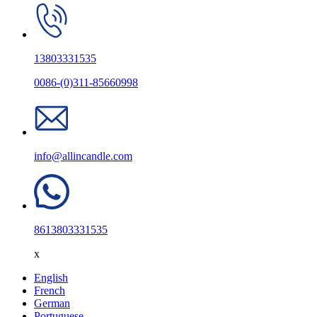
13803331535
0086-(0)311-85660998
info@allincandle.com
8613803331535
x
English
French
German
Portuguese