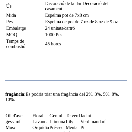
Decoració de la llar Decoració del
Ús
casament
Mida
Espelma pot de 7x8 cm
Pes
Espelma de pot de 7 oz de 8 oz de 9 oz
Embalatge
24 unitats/cartró
MOQ
1000 Pcs
Temps de
45 hores
combustió
Fragància
fragància:
Es podria triar una fragància del 2%, 3%, 5%, 8%,
10%.
Oli d'avet
Floral
Gerani
Te verd
Jacint
gessamí
Lavanda
Llimona
Lily
Verd mandarí
Musc
Orquídia
Préssec
Menta
Pi