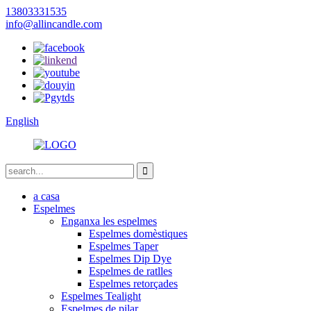
13803331535
info@allincandle.com
English
a casa
Espelmes
Enganxa les espelmes
Espelmes domèstiques
Espelmes Taper
Espelmes Dip Dye
Espelmes de ratlles
Espelmes retorçades
Espelmes Tealight
Espelmes de pilar