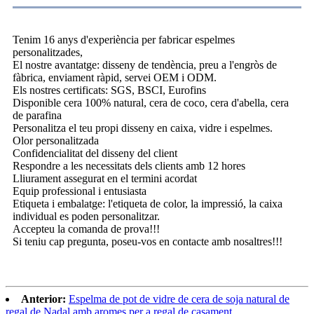
Tenim 16 anys d'experiència per fabricar espelmes
personalitzades,
El nostre avantatge: disseny de tendència, preu a l'engròs de
fàbrica, enviament ràpid, servei OEM i ODM.
Els nostres certificats: SGS, BSCI, Eurofins
Disponible cera 100% natural, cera de coco, cera d'abella, cera
de parafina
Personalitza el teu propi disseny en caixa, vidre i espelmes.
Olor personalitzada
Confidencialitat del disseny del client
Respondre a les necessitats dels clients amb 12 hores
Lliurament assegurat en el termini acordat
Equip professional i entusiasta
Etiqueta i embalatge: l'etiqueta de color, la impressió, la caixa
individual es poden personalitzar.
Accepteu la comanda de prova!!!
Si teniu cap pregunta, poseu-vos en contacte amb nosaltres!!!
Anterior:
Espelma de pot de vidre de cera de soja natural de
regal de Nadal amb aromes per a regal de casament