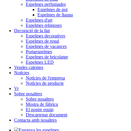
Espelmes perfumades
Espelmes de pot
Espelmes de llauna
Espelmes d'art
Espelmes religioses
Decoració de la llar
Espelmes decoratives
Espelmes de regal
Espelmes de vacances
Portaespelmes
Espelmes de bricolatge
Espelmes LED
Vendes calentes
Notícies
Notícies de l'empresa
Notícies de producte
Vr
Sobre nosaltres
Sobre nosaltres
Mostra de fàbrica
El nostre equip
Descarregar document
Contacta amb nosaltres