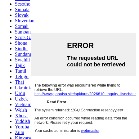
Sesotho
Sinhala
Slovak
Slovenian
Somali
Samoan
Scots Gaelic
Shona
Sindhi
Sundanese
Swahili
Tajik
Tamil
Telugu
Thai
Ukrainian
Urdu
Uzbek
Vietnamese
Welsh
Xhosa
Yiddish
Yoruba
Zulu
Kinyarwanda