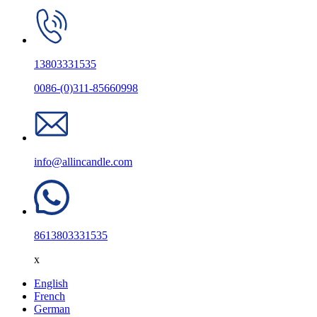
13803331535
0086-(0)311-85660998
info@allincandle.com
8613803331535
x
English
French
German