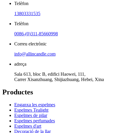
Telèfon
13803331535
Telèfon
0086-(0)311-85660998
Correu electrònic
info@allincandle.com
adreça
Sala 613, bloc B, edifici Haowei, 111,
Carrer Xisanzhuang, Shijiazhuang, Hebei, Xina
Productes
Enganxa les espelmes
Espelmes Tealight
Espelmes de pilar
Espelmes perfumades
Espelmes d'art
Decoració de la llar