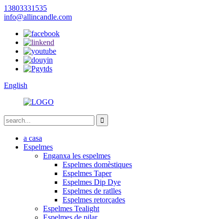
13803331535
info@allincandle.com
English
a casa
Espelmes
Enganxa les espelmes
Espelmes domèstiques
Espelmes Taper
Espelmes Dip Dye
Espelmes de ratlles
Espelmes retorçades
Espelmes Tealight
Espelmes de pilar