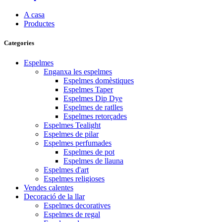
A casa
Productes
Categories
Espelmes
Enganxa les espelmes
Espelmes domèstiques
Espelmes Taper
Espelmes Dip Dye
Espelmes de ratlles
Espelmes retorçades
Espelmes Tealight
Espelmes de pilar
Espelmes perfumades
Espelmes de pot
Espelmes de llauna
Espelmes d'art
Espelmes religioses
Vendes calentes
Decoració de la llar
Espelmes decoratives
Espelmes de regal