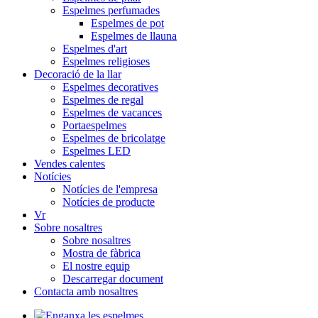
Espelmes perfumades
Espelmes de pot
Espelmes de llauna
Espelmes d'art
Espelmes religioses
Decoració de la llar
Espelmes decoratives
Espelmes de regal
Espelmes de vacances
Portaespelmes
Espelmes de bricolatge
Espelmes LED
Vendes calentes
Notícies
Notícies de l'empresa
Notícies de producte
Vr
Sobre nosaltres
Sobre nosaltres
Mostra de fàbrica
El nostre equip
Descarregar document
Contacta amb nosaltres