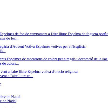
ma de foc...
ó...
 de colors...
t a l'aire lliure re...
re de Nadal