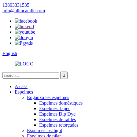
13803331535
info@allincandle.com
English
A casa
Espelmes
Enganxa les espelmes
Espelmes domèstiques
Espelmes Taper
Espelmes Dip Dye
Espelmes de ratlles
Espelmes retorçades
Espelmes Tealight
Espelmes de pilar