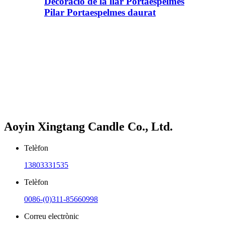
Decoració de la llar Portaespelmes
Pilar Portaespelmes daurat
Aoyin Xingtang Candle Co., Ltd.
Telèfon
13803331535
Telèfon
0086-(0)311-85660998
Correu electrònic