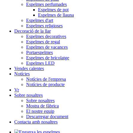
Espelmes perfumades
Espelmes de pot
Espelmes de llauna
Espelmes d'art
Espelmes religioses
Decoració de la llar
Espelmes decoratives
Espelmes de regal
Espelmes de vacances
Portaespelmes
Espelmes de bricolatge
Espelmes LED
Vendes calentes
Notícies
Notícies de l'empresa
Notícies de producte
Vr
Sobre nosaltres
Sobre nosaltres
Mostra de fàbrica
El nostre equip
Descarregar document
Contacta amb nosaltres