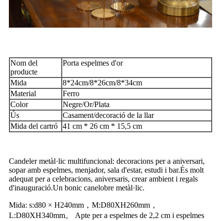
Nom del
Porta espelmes d'or
producte
Mida
8*24cm/8*26cm/8*34cm
Material
Ferro
Color
Negre/Or/Plata
Ús
Casament/decoració de la llar
Mida del cartró
41 cm * 26 cm * 15,5 cm
Candeler metàl·lic multifuncional: decoracions per a aniversari,
sopar amb espelmes, menjador, sala d'estar, estudi i bar.És molt
adequat per a celebracions, aniversaris, crear ambient i regals
d'inauguració.Un bonic canelobre metàl·lic.
Mida: s:d80 × H240mm，M:D80XH260mm，
L:D80XH340mm。 Apte per a espelmes de 2,2 cm i espelmes