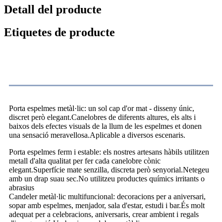
Detall del producte
Etiquetes de producte
Descripció del producte
Porta espelmes metàl·lic: un sol cap d'or mat - disseny únic,
discret però elegant.Canelobres de diferents altures, els alts i
baixos dels efectes visuals de la llum de les espelmes et donen
una sensació meravellosa.Aplicable a diversos escenaris.
Porta espelmes ferm i estable: els nostres artesans hàbils utilitzen
metall d'alta qualitat per fer cada canelobre cònic
elegant.Superfície mate senzilla, discreta però senyorial.Netegeu
amb un drap suau sec.No utilitzeu productes químics irritants o
abrasius
Candeler metàl·lic multifuncional: decoracions per a aniversari,
sopar amb espelmes, menjador, sala d'estar, estudi i bar.És molt
adequat per a celebracions, aniversaris, crear ambient i regals