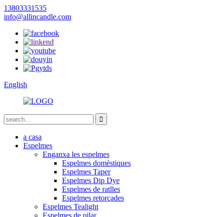
13803331535
info@allincandle.com
English
a casa
Espelmes
Enganxa les espelmes
Espelmes domèstiques
Espelmes Taper
Espelmes Dip Dye
Espelmes de ratlles
Espelmes retorçades
Espelmes Tealight
Espelmes de pilar