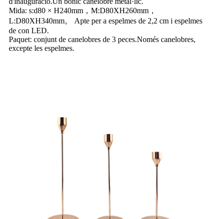
d'inauguració.Un bonic canelobre metàl·lic.
Mida: s:d80 × H240mm，M:D80XH260mm，
L:D80XH340mm。 Apte per a espelmes de 2,2 cm i espelmes
de con LED.
Paquet: conjunt de canelobres de 3 peces.Només canelobres,
excepte les espelmes.