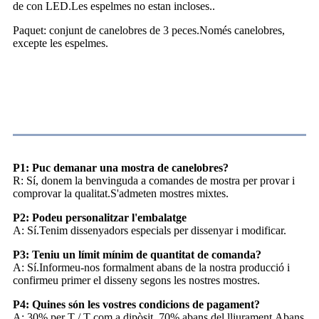
de con LED.Les espelmes no estan incloses..
Paquet: conjunt de canelobres de 3 peces.Només canelobres,
excepte les espelmes.
Preguntes freqüents
P1: Puc demanar una mostra de canelobres?
R: Sí, donem la benvinguda a comandes de mostra per provar i
comprovar la qualitat.S'admeten mostres mixtes.
P2: Podeu personalitzar l'embalatge
A: Sí.Tenim dissenyadors especials per dissenyar i modificar.
P3: Teniu un límit mínim de quantitat de comanda?
A: Sí.Informeu-nos formalment abans de la nostra producció i
confirmeu primer el disseny segons les nostres mostres.
P4: Quines són les vostres condicions de pagament?
A: 30% per T / T com a dipòsit, 70% abans del lliurament.Abans