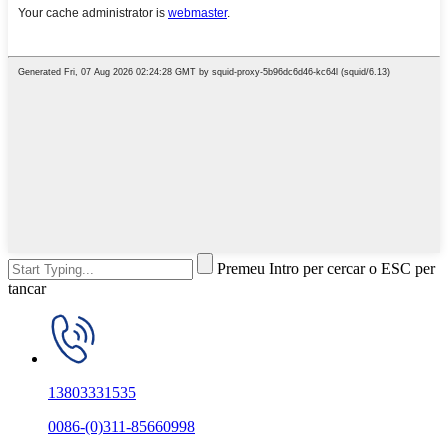
Premeu Intro per cercar o ESC per
tancar
13803331535
0086-(0)311-85660998