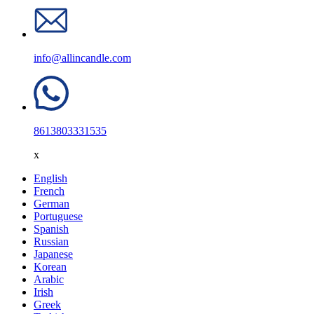
info@allincandle.com
8613803331535
x
English
French
German
Portuguese
Spanish
Russian
Japanese
Korean
Arabic
Irish
Greek