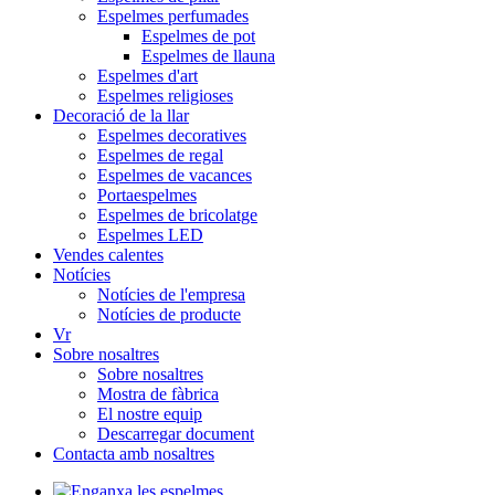
Espelmes perfumades
Espelmes de pot
Espelmes de llauna
Espelmes d'art
Espelmes religioses
Decoració de la llar
Espelmes decoratives
Espelmes de regal
Espelmes de vacances
Portaespelmes
Espelmes de bricolatge
Espelmes LED
Vendes calentes
Notícies
Notícies de l'empresa
Notícies de producte
Vr
Sobre nosaltres
Sobre nosaltres
Mostra de fàbrica
El nostre equip
Descarregar document
Contacta amb nosaltres