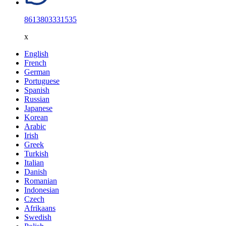
8613803331535
x
English
French
German
Portuguese
Spanish
Russian
Japanese
Korean
Arabic
Irish
Greek
Turkish
Italian
Danish
Romanian
Indonesian
Czech
Afrikaans
Swedish