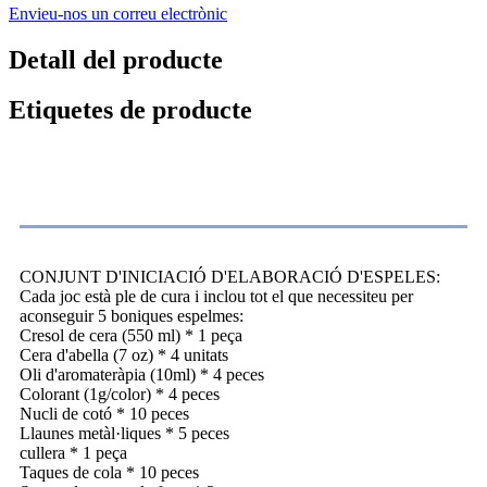
Envieu-nos un correu electrònic
Detall del producte
Etiquetes de producte
Descripció del producte
CONJUNT D'INICIACIÓ D'ELABORACIÓ D'ESPELES:
Cada joc està ple de cura i inclou tot el que necessiteu per
aconseguir 5 boniques espelmes:
Cresol de cera (550 ml) * 1 peça
Cera d'abella (7 oz) * 4 unitats
Oli d'aromateràpia (10ml) * 4 peces
Colorant (1g/color) * 4 peces
Nucli de cotó * 10 peces
Llaunes metàl·liques * 5 peces
cullera * 1 peça
Taques de cola * 10 peces