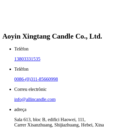
Aoyin Xingtang Candle Co., Ltd.
Telèfon
13803331535
Telèfon
0086-(0)311-85660998
Correu electrònic
info@allincandle.com
adreça
Sala 613, bloc B, edifici Haowei, 111,
Carrer Xisanzhuang, Shijiazhuang, Hebei, Xina