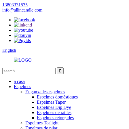
13803331535
info@allincandle.com
English
a casa
Espelmes
Enganxa les espelmes
Espelmes domèstiques
Espelmes Taper
Espelmes Dip Dye
Espelmes de ratlles
Espelmes retorçades
Espelmes Tealight
Espelmes de pilar