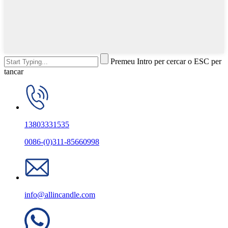
Premeu Intro per cercar o ESC per
tancar
13803331535
0086-(0)311-85660998
info@allincandle.com