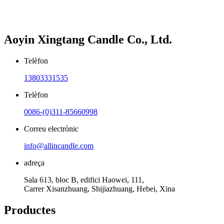
Aoyin Xingtang Candle Co., Ltd.
Telèfon
13803331535
Telèfon
0086-(0)311-85660998
Correu electrònic
info@allincandle.com
adreça
Sala 613, bloc B, edifici Haowei, 111,
Carrer Xisanzhuang, Shijiazhuang, Hebei, Xina
Productes