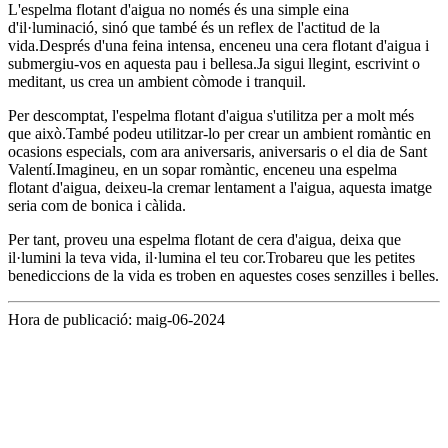
L'espelma flotant d'aigua no només és una simple eina
d'il·luminació, sinó que també és un reflex de l'actitud de la
vida.Després d'una feina intensa, enceneu una cera flotant d'aigua i
submergiu-vos en aquesta pau i bellesa.Ja sigui llegint, escrivint o
meditant, us crea un ambient còmode i tranquil.
Per descomptat, l'espelma flotant d'aigua s'utilitza per a molt més
que això.També podeu utilitzar-lo per crear un ambient romàntic en
ocasions especials, com ara aniversaris, aniversaris o el dia de Sant
Valentí.Imagineu, en un sopar romàntic, enceneu una espelma
flotant d'aigua, deixeu-la cremar lentament a l'aigua, aquesta imatge
seria com de bonica i càlida.
Per tant, proveu una espelma flotant de cera d'aigua, deixa que
il·lumini la teva vida, il·lumina el teu cor.Trobareu que les petites
benediccions de la vida es troben en aquestes coses senzilles i belles.
Hora de publicació: maig-06-2024