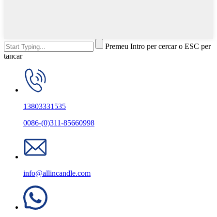
Premeu Intro per cercar o ESC per
tancar
13803331535
0086-(0)311-85660998
info@allincandle.com