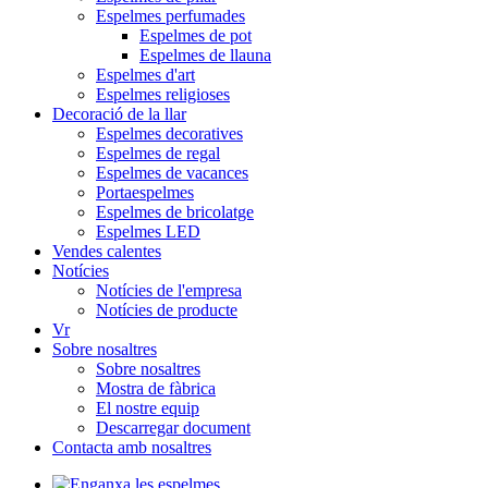
Espelmes perfumades
Espelmes de pot
Espelmes de llauna
Espelmes d'art
Espelmes religioses
Decoració de la llar
Espelmes decoratives
Espelmes de regal
Espelmes de vacances
Portaespelmes
Espelmes de bricolatge
Espelmes LED
Vendes calentes
Notícies
Notícies de l'empresa
Notícies de producte
Vr
Sobre nosaltres
Sobre nosaltres
Mostra de fàbrica
El nostre equip
Descarregar document
Contacta amb nosaltres