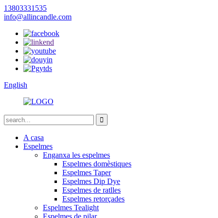
13803331535
info@allincandle.com
English
A casa
Espelmes
Enganxa les espelmes
Espelmes domèstiques
Espelmes Taper
Espelmes Dip Dye
Espelmes de ratlles
Espelmes retorçades
Espelmes Tealight
Espelmes de pilar