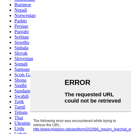
Burmese
Nepali
Norwegian
Pashto
Persian
Punjabi
Serbian
Sesotho
Sinhala
Slovak
Slovenian
Somali
Samoan
Scots Gaelic
Shona
Sindhi
Sundanese
Swahili
Tajik
Tamil
Telugu
Thai
Ukrainian
Urdu
Uzbek