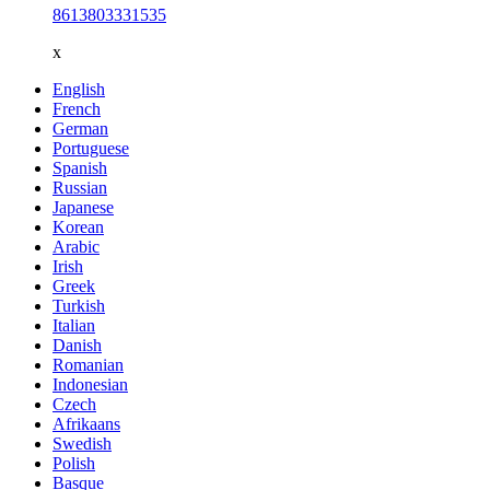
8613803331535
x
English
French
German
Portuguese
Spanish
Russian
Japanese
Korean
Arabic
Irish
Greek
Turkish
Italian
Danish
Romanian
Indonesian
Czech
Afrikaans
Swedish
Polish
Basque