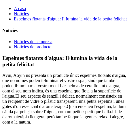
A casa
Notícies
Espelmes flotants d'aigua: Il·lumina la vida de la petita felicitat
Notícies
Notícies de l'empresa
Notícies de producte
Espelmes flotants d'aigua: Il·lumina la vida de la
petita felicitat
Avui, Aoyin us presenta un producte únic: espelmes flotants d'aigua,
que no només poden il·luminar el vostre espai, sinó que també
poden il·luminar la vostra ment.L'espelma de cera flotant d'aigua,
com el seu nom indica, és una espelma que flota a la superfície de
l'aigua.El seu aspecte és senzill i delicat, normalment consisteix en
un recipient de vidre o plàstic transparent, una petita espelma i unes
gotes d'oli essencial d'aromateràpia.Quan enceneu l'espelma, la llum
càlida parpelleja sobre l'aigua, com un petit esperit que balla.I l'alè
d'aromateràpia lleugera, però també fa que la gent es relaxi i alegre,
com a la natura.